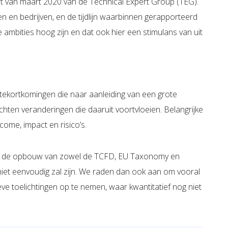
rt van maart 2020 van de Technical Expert Group (TEG).
gen en bedrijven, en de tijdlijn waarbinnen gerapporteerd
e ambities hoog zijn en dat ook hier een stimulans van uit
 tekortkomingen die naar aanleiding van een grote
hten veranderingen die daaruit voortvloeien. Belangrijke
come, impact en risico’s.
el de opbouw van zowel de TCFD, EU Taxonomy en
 niet eenvoudig zal zijn. We raden dan ook aan om vooral
ieve toelichtingen op te nemen, waar kwantitatief nog niet