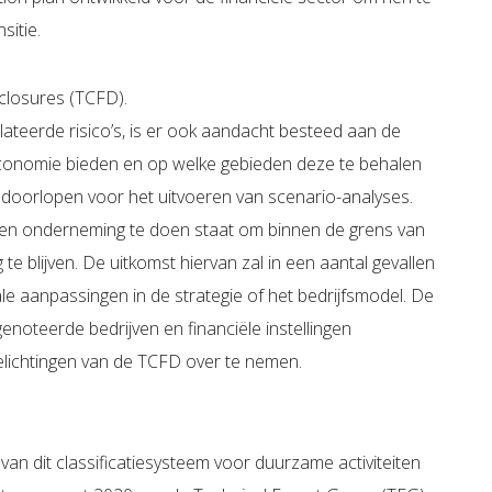
sitie.
sclosures (TCFD).
lateerde risico’s, is er ook aandacht besteed aan de
 economie bieden en op welke gebieden deze te behalen
 doorlopen voor het uitvoeren van scenario-analyses.
een onderneming te doen staat om binnen de grens van
e blijven. De uitkomst hiervan zal in een aantal gevallen
ale aanpassingen in de strategie of het bedrijfsmodel. De
noteerde bedrijven en financiële instellingen
elichtingen van de TCFD over te nemen.
n dit classificatiesysteem voor duurzame activiteiten