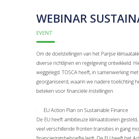
WEBINAR SUSTAIN
EVENT
Om de doelstellingen van het Parijse klimaatak
diverse richtlijnen en regelgeving ontwikkeld. Hie
weggelegd. TOSCA heeft, in samenwerking met F
georganiseerd, waarin we nadere toelichting h
beteken voor financiële instellingen.
· EU Action Plan on Sustainable Finance
De EU heeft ambitieuze klimaatdoelen gesteld, e
veel verschillende fronten transities in gang 
financieringsbehoefte leidt. De EU heeft het Ac